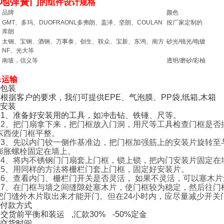
地弹簧门
的组件设计规格
品牌
颜色
GMT、多玛、DUOFRAONL多弗朗、盖泽、坚朗、COULAN
按厂家定制的
库朗
太钢、宝钢、酒钢、万事泰、创生、联众、宝新、东鸿、南方
砂光/镜光/电镀
NF、光大等
南玻，信义等
透明/磨砂/彩柚
&运输
）包装
客户的要求，我们可提供EPE、气泡膜、PP袋,纸箱,木箱
）安装
1、准备好安装用的工具，如冲击钻、铁锤、尺等。
2、把门扇拿下来，把门框放入门洞，用尺等工具检查门框是否
东西使门框平整。
3、先以内门铰一侧作基准边，把门框加强筋上的安装片旋转至
膨胀螺栓固定在墙上。
4、将内不锈钢门门扇套上门框，锁上锁，把内门安装片固定在
5、用同样的方法将栅栏门套上门框，固定好安装片。
6、查看内门、栅栏门开关是否灵活， 如果不灵活，可以塞木
7、在门框与墙之间缝隙处塞木片，使门框较为稳定，然后往门
把门缝外木片取出来才能开门。但在24小时内，应尽量减少开关
）付款方式
前平衡和装运 ,汇款30% -50%定金
）交货时间