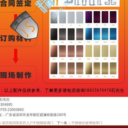
:石先生
6304895
55-23003865
址：广东省深圳市龙华新区观澜布新路180号
：
坂田德润荣君府入户不锈钢玻璃门
下一条 ：
不锈钢全玻璃地弹门