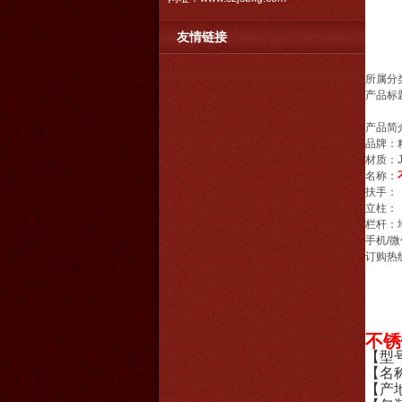
友情链接
所属分类
产品标
产品简
品牌：
材质：J
名称：
扶手：
立柱：
栏杆：
手机/微
订购热
不锈
【型号
【名
【产