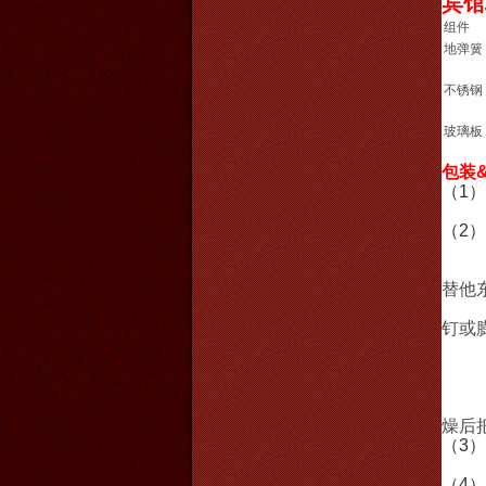
宾馆
组件
地弹簧
不锈钢
玻璃板
包装
（1
根据
（2
替他
钉或
燥后
（3
交货
（4