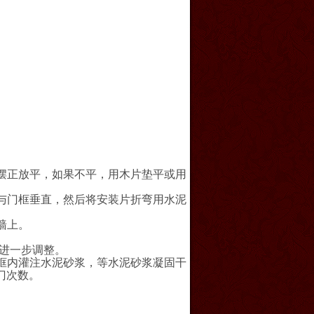
摆正放平，如果不平，用木片垫平或用
与门框垂直，然后将安装片折弯用水泥
墙上。
片进一步调整。
框内灌注水泥砂浆，等水泥砂浆凝固干
门次数。